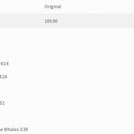
Original
109.90
4:14
4:24
:52
e Whales 3:39