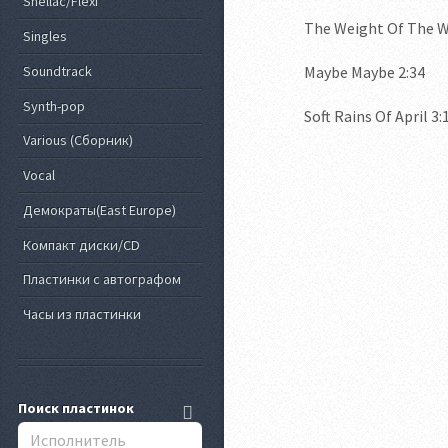
Shellac/Flexi
The Weight Of The W
Singles
Soundtrack
Maybe Maybe 2:34
Synth-pop
Soft Rains Of April 3:
Various (Сборник)
Vocal
Демократы(East Europe)
Компакт диски/CD
Пластинки с автографом
Часы из пластинки
Поиск пластинок