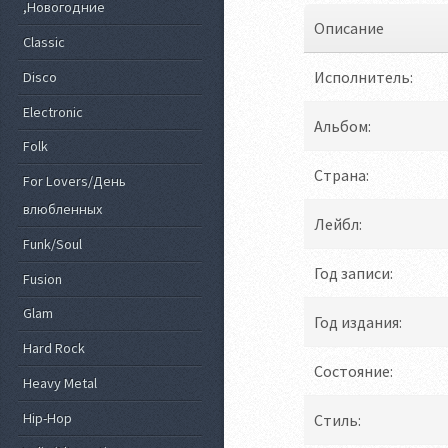
,Новогодние
Описание
Classic
Исполнитель:
Disco
Electronic
Альбом:
Folk
Страна:
For Lovers/День
влюбленных
Лейбл:
Funk/Soul
Год записи:
Fusion
Glam
Год издания:
Hard Rock
Состояние:
Heavy Metal
Hip-Hop
Стиль: