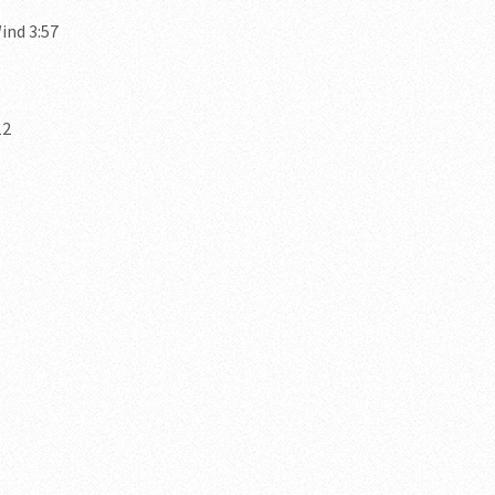
ind 3:57
12