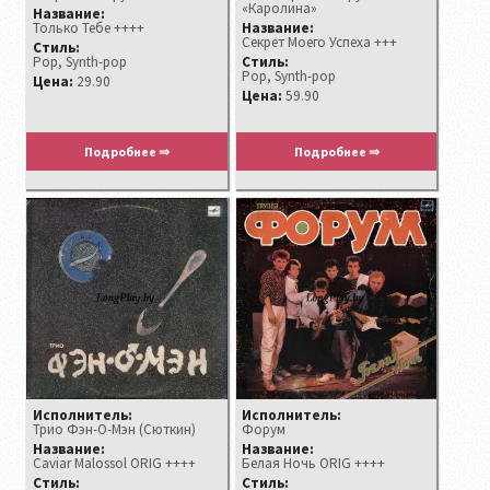
«Каролина»
Название:
Только Тебе ++++
Название:
Секрет Моего Успеха +++
Стиль:
Pop, Synth-pop
Стиль:
Pop, Synth-pop
Цена:
29.90
Цена:
59.90
Подробнее ⇒
Подробнее ⇒
Исполнитель:
Исполнитель:
Трио Фэн-О-Мэн (Сюткин)
Форум
Название:
Название:
Caviar Malossol ORIG ++++
Белая Ночь ORIG ++++
Стиль:
Стиль: