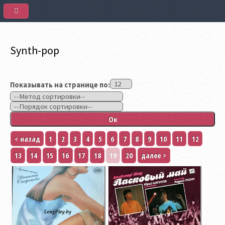
Synth-pop
Показывать на странице по:
< назад
1
2
3
4
5
6
7
8
9
10
11
12
13
14
15
16
17
18
19
20
далее >