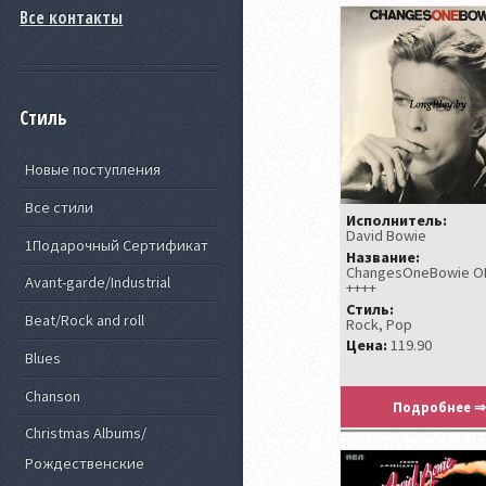
Все контакты
Стиль
Новые поступления
Все стили
Исполнитель:
David Bowie
1Подарочный Сертификат
Название:
ChangesOneBowie O
Avant-garde/Industrial
++++
Стиль:
Beat/Rock and roll
Rock, Pop
Цена:
119.90
Blues
Chanson
Подробнее ⇒
Christmas Albums/
Рождественские