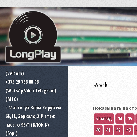
(Velcom)
+375 29 768 88 98
Rock
(WatsAp,Viber,Telegram)
(MTC)
г.Минск ,ул.Веры Хоружей
Показывать на стр
6Б,ТЦ Зеркало,2-й этаж
< назад
14
15
,место 9Б/1 (БЛОК Б)
40
41
42
43
(Гор.)