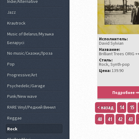
Indie/Alternative
Jazz
Krautrock
Music of Belarus/Музыка
Исполнитель:
Беларусi
David Sylvian
Название:
No music/Сказки,Проза
Brilliant Trees ORIG +
Стиль:
Pop
Rock, Synth-pop
Цена:
139.90
Progressive/Art
Psychedelic/Garage
Подробнее ⇒
Punk/New wave
< назад
14
15
RARE Vinyl/Редкий Винил
Reggae
40
41
42
43
Rock