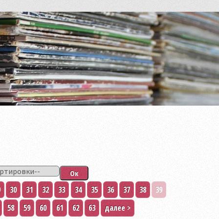
9
30
31
32
33
34
35
36
37
38
39
58
59
60
61
62
63
далее >