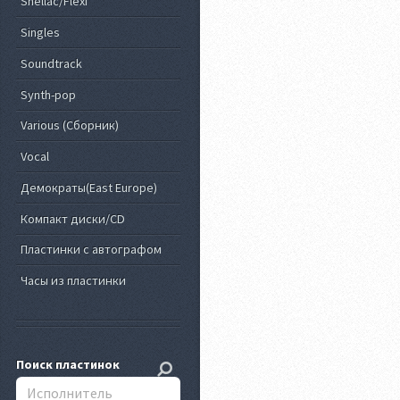
Shellac/Flexi
Singles
Soundtrack
Synth-pop
Various (Сборник)
Vocal
Демократы(East Europe)
Компакт диски/CD
Пластинки с автографом
Часы из пластинки
Поиск пластинок