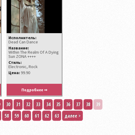
Исполнитель:
Dead Can Dance
Название:
Within The Realm Of A Dying
Sun ZONA ++++
Стиль:
Electronic, Rock
Цена:
99.90
Подробнее ⇒
9
30
31
32
33
34
35
36
37
38
39
58
59
60
61
62
63
далее >