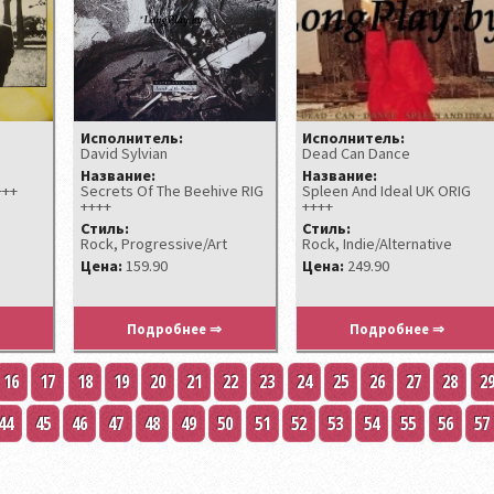
Исполнитель:
Исполнитель:
David Sylvian
Dead Can Dance
Название:
Название:
+++
Secrets Of The Beehive RIG
Spleen And Ideal UK ORIG
++++
++++
Стиль:
Стиль:
Rock, Progressive/Art
Rock, Indie/Alternative
Цена:
159.90
Цена:
249.90
Подробнее ⇒
Подробнее ⇒
16
17
18
19
20
21
22
23
24
25
26
27
28
2
44
45
46
47
48
49
50
51
52
53
54
55
56
57