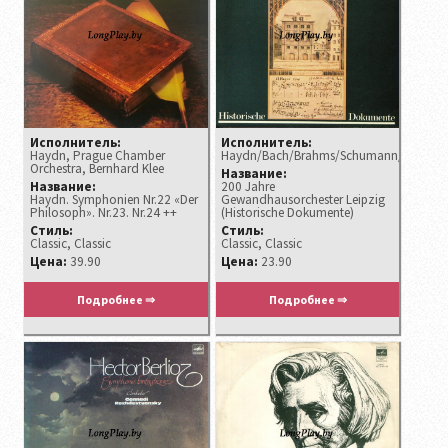
Исполнитель:
Исполнитель:
Haydn, Prague Chamber
Haydn/Bach/Brahms/Schumann/Bruckne
Orchestra, Bernhard Klee
Название:
Название:
200 Jahre
Haydn. Symphonien Nr.22 «Der
Gewandhausorchester Leipzig
Philosoph». Nr.23. Nr.24 ++
(Historische Dokumente)
Стиль:
Стиль:
Classic, Classic
Classic, Classic
Цена:
39.90
Цена:
23.90
Подробнее ⇒
Подробнее ⇒