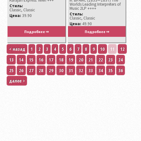
Karajan Express: Wien +++
И. БРАМС (1833—1897) The
Worlds Leading Interpreters of
Стиль:
Music 2LP ++++
Classic, Classic
Стиль:
Цена:
39.90
Classic, Classic
Цена:
49.90
Подробнее ⇒
Подробнее ⇒
< назад
1
2
3
4
5
6
7
8
9
10
11
12
13
14
15
16
17
18
19
20
21
22
23
24
25
26
27
28
29
30
31
32
33
34
35
36
далее >