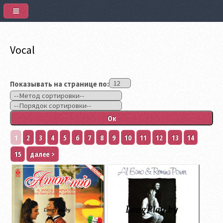
Vocal
Показывать на странице по:
1
2
3
4
5
6
7
8
9
10
11
12
13
14
15
далее >