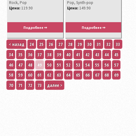
Rock, Pop
Pop, Synth-pop
Цена:
119.90
Цена:
149.90
Подробнее ⇒
Подробнее ⇒
< назад
24
25
26
27
28
29
30
31
32
33
34
35
36
37
38
39
40
41
42
43
44
45
46
47
48
49
50
51
52
53
54
55
56
57
58
59
60
61
62
63
64
65
66
67
68
69
70
71
72
73
далее >